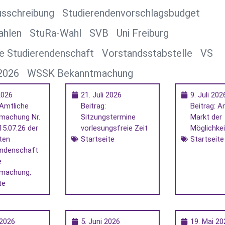
usschreibung
Studierendenvorschlagsbudget
ahlen
StuRa-Wahl
SVB
Uni Freiburg
e Studierendenschaft
Vorstandsstabstelle
VS
2026
WSSK Bekanntmachung
 2026
21. Juli 2026
9. Juli 202
 Amtliche
Beitrag:
Beitrag: 
machung Nr.
Sitzungstermine
Markt der
5.07.26 der
vorlesungsfreie Zeit
Möglichke
ten
Startseite
Startseite
endenschaft
e
tmachung
,
te
 2026
5. Juni 2026
19. Mai 20