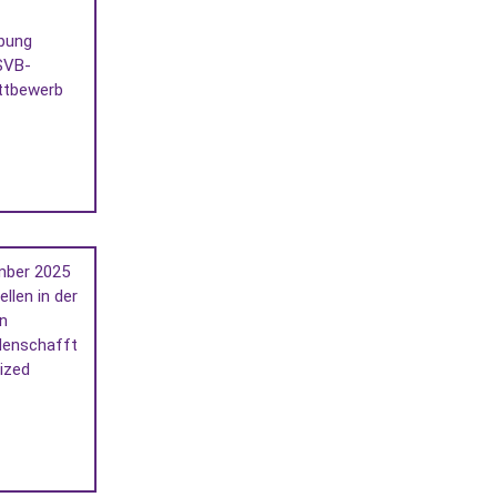
bung
SVB-
ttbewerb
mber 2025
ellen in der
n
denschafft
ized