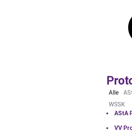
Prot
Alle
AS
WSSK
AStA P
VV Pro