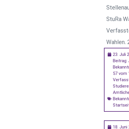
Stellena
StuRa W
Verfasst
Wahlen. 
23. Juli
Beitrag:
Bekannt
57 vom 1
Verfass
Studier
Amtlich
Bekann
Startsei
18. Juni