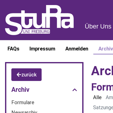
Über Uns
Über Uns
FAQs
Impressum
Anmelden
Archiv
Arc
zurück
Form
Archiv
Alle
Am
Formulare
Satzunge
Newsarchiv