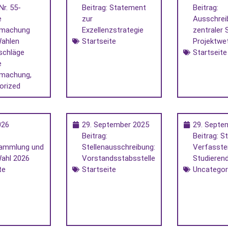
Nr. 55-
Beitrag: Statement
Beitrag:
e
zur
Ausschrei
tmachung
Exzellenzstrategie
zentraler 
ahlen
Startseite
Projektwe
schläge
Startseite
e
tmachung
,
orized
026
29. September 2025
29. Septe
Beitrag:
Beitrag: St
sammlung und
Stellenausschreibung:
Verfasste
ahl 2026
Vorstandsstabsstelle
Studieren
te
Startseite
Uncategor