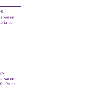
25
as war im
tuRa los
025
as war im
 StuRa los