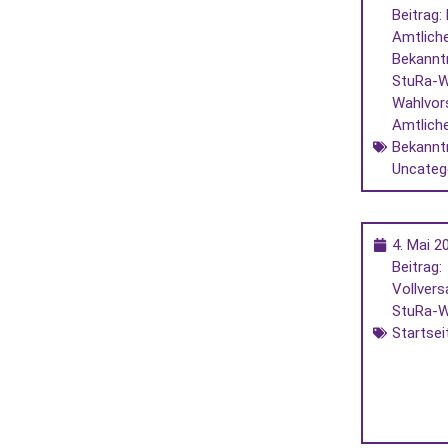
Beitrag: 
Amtlich
Bekann
StuRa-W
Wahlvor
Amtlich
Bekann
Uncateg
4. Mai 2
Beitrag:
Vollver
StuRa-W
Startsei